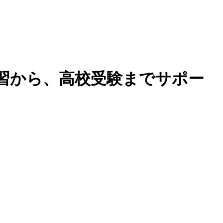
習から、高校受験までサポー